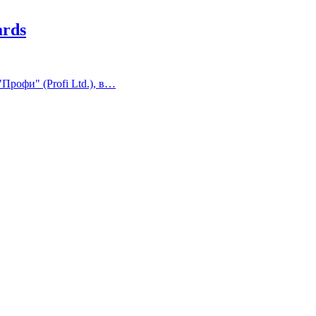
ards
рофи" (Profi Ltd.), в…