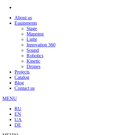
About us
Equipments
Stage
Mapping
Light
Innovation 360
Sound
Robotics
Kinetic
Drones
Projects
Catalog
Blog
Contact us
MENU
RU
EN
UA
DE