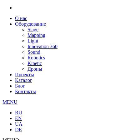
О нас
Оборудование
Stage
Mapping
Light
Innovation 360
Sound
Robotics
Kinetic
Дроны
Проекты
Каталог
Блог
Контакты
MENU
RU
EN
UA
DE