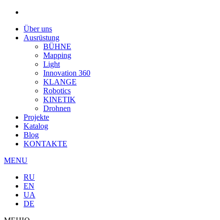
Über uns
Ausrüstung
BÜHNE
Mapping
Light
Innovation 360
KLANGE
Robotics
KINETIK
Drohnen
Projekte
Katalog
Blog
KONTAKTE
MENU
RU
EN
UA
DE