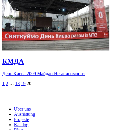
КМДА
День Киева 2009 Майдан Независимости
1
2
…
18
19
20
Über uns
Ausrüstung
Projekte
Katalog
Blog