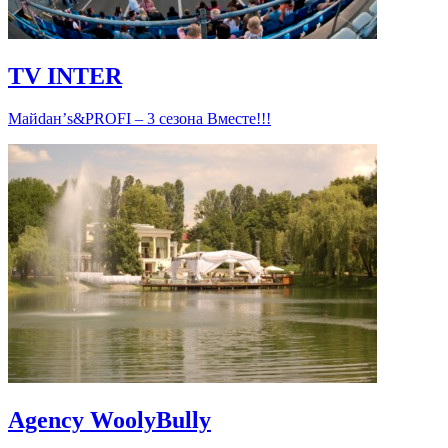
TV INTER
Майdaн’s&PROFI – 3 сезона Вместе!!!
Agency WoolyBully