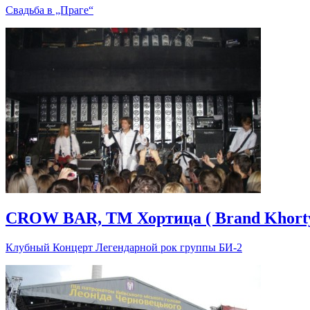
Свадьба в „Праге“
CROW BAR, ТМ Хортица ( Brand Khorty
Клубный Концерт Легендарной рок группы БИ-2